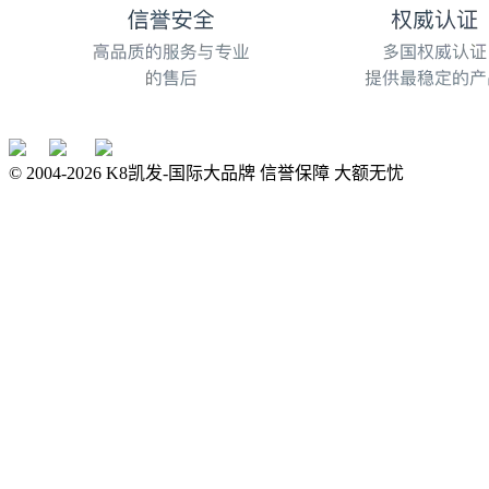
© 2004-
2026
K8凯发-国际大品牌 信誉保障 大额无忧