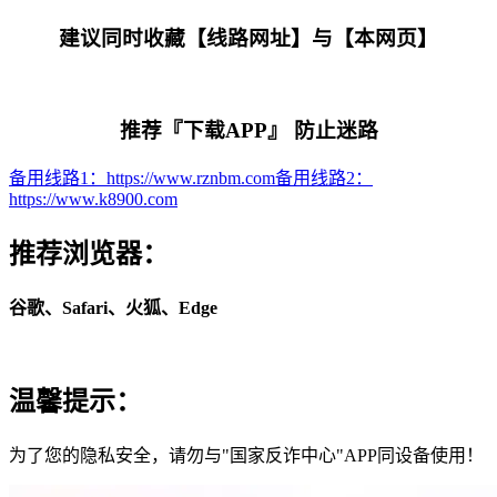
建议同时收藏【线路网址】与【本网页】
推荐『下载APP』 防止迷路
备用线路
1
：
https://www.rznbm.com
备用线路
2
：
https://www.k8900.com
推荐浏览器：
谷歌、Safari、火狐、Edge
温馨提示：
为了您的隐私安全，请勿与"国家反诈中心"APP同设备使用！