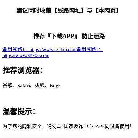
建议同时收藏【线路网址】与【本网页】
推荐『下载APP』 防止迷路
备用线路
1
：
https://www.rznbm.com
备用线路
2
：
https://www.k8900.com
推荐浏览器：
谷歌、Safari、火狐、Edge
温馨提示：
为了您的隐私安全，请勿与"国家反诈中心"APP同设备使用！